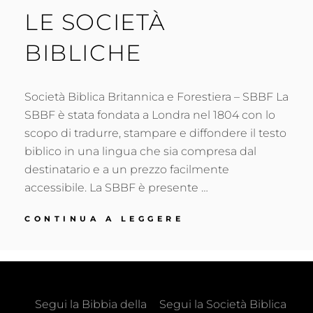
LE SOCIETÀ
BIBLICHE
Società Biblica Britannica e Forestiera – SBBF La
SBBF è stata fondata a Londra nel 1804 con lo
scopo di tradurre, stampare e diffondere il testo
biblico in una lingua che sia compresa dal
destinatario e a un prezzo facilmente
accessibile. La SBBF è presente …
LE
CONTINUA A LEGGERE
SOCIETÀ
BIBLICHE
Segui la Bibbia della
Segui la Società Biblica