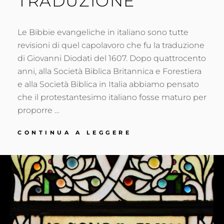
TRADUZIONE
Le Bibbie evangeliche in italiano sono tutte
revisioni di quel capolavoro che fu la traduzione
di Giovanni Diodati del 1607. Dopo quattrocento
anni, alla Società Biblica Britannica e Forestiera
e alla Società Biblica in Italia abbiamo pensato
che il protestantesimo italiano fosse maturo per
proporre …
UNA
CONTINUA A LEGGERE
NUOVA
TRADUZIONE