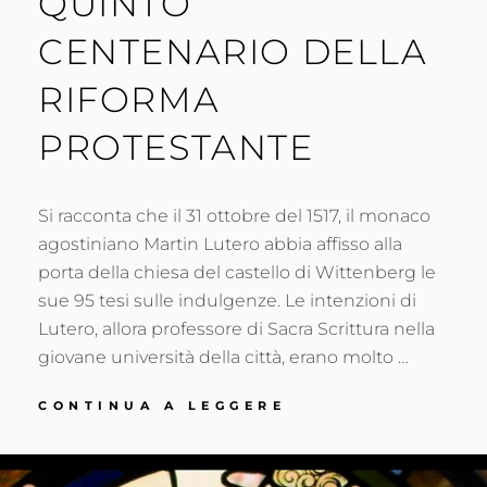
QUINTO
CENTENARIO DELLA
RIFORMA
PROTESTANTE
Si racconta che il 31 ottobre del 1517, il monaco
agostiniano Martin Lutero abbia affisso alla
porta della chiesa del castello di Wittenberg le
sue 95 tesi sulle indulgenze. Le intenzioni di
Lutero, allora professore di Sacra Scrittura nella
giovane università della città, erano molto …
L’OCCASIONE:
CONTINUA A LEGGERE
IL
QUINTO
CENTENARIO